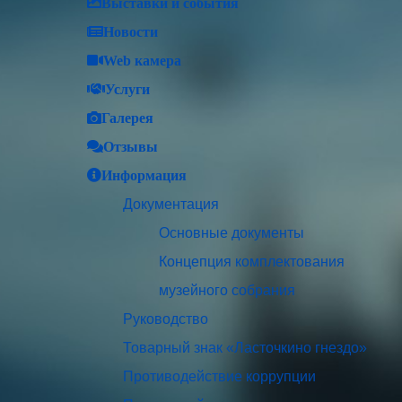
Выставки и события
Новости
Web камера
Услуги
Галерея
Отзывы
Информация
Документация
Основные документы
Концепция комплектования
музейного собрания
Руководство
Товарный знак «Ласточкино гнездо»
Противодействие коррупции