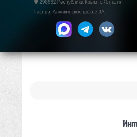
298662 Республика Крым, г. Ялта, пгт.
Гаспра, Алупкинское шоссе 9А
Инт