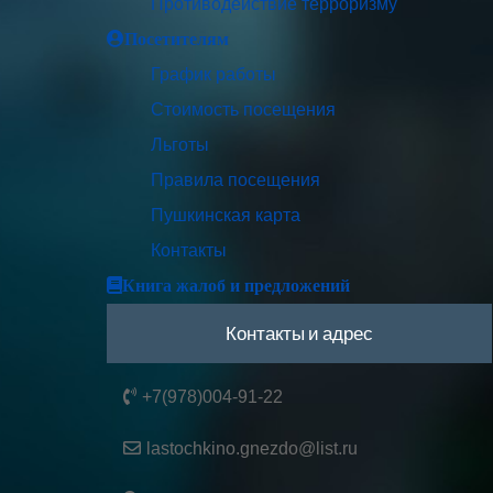
Противодействие терроризму
Посетителям
График работы
Стоимость посещения
Льготы
Правила посещения
Пушкинская карта
Контакты
Книга жалоб и предложений
Контакты и адрес
+7(978)004-91-22
lastochkino.gnezdo@list.ru