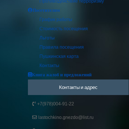
Противодействие терроризму
Посетителям
График работы
Стоимость посещения
Льготы
Правила посещения
Пушкинская карта
Контакты
Книга жалоб и предложений
Контакты и адрес
+7(978)004-91-22
lastochkino.gnezdo@list.ru