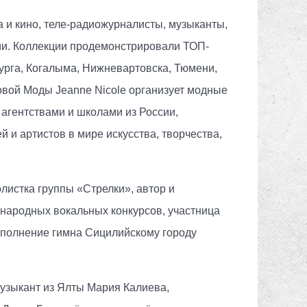
и кино, теле-радиожурналисты, музыканты,
ии. Коллекции продемонстрировали ТОП-
урга, Когалыма, Нижневартовска, Тюмени,
овой Моды Jeanne Nicole организует модные
 агентствами и школами из России,
 и артистов в мире искусства, творчества,
олистка группы «Стрелки», автор и
ународных вокальных конкурсов, участница
исполнение гимна Сицилийскому городу
узыкант из Ялты Мария Калиева,