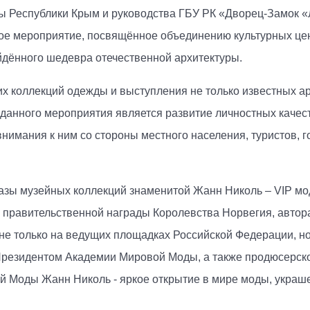
 Республики Крым и руководства ГБУ РК «Дворец-Замок «Л
ое мероприятие, посвящённое объединению культурных цен
йдённого шедевра отечественной архитектуры.
их коллекций одежды и выступления не только известных ар
данного мероприятия является развитие личностных качес
имания к ним со стороны местного населения, туристов, го
зы музейных коллекций знаменитой Жанн Николь – VIP мод
 правительственной награды Королевства Норвегия, автора
не только на ведущих площадках Российской Федерации, но
 Президентом Академии Мировой Моды, а также продюсерско
й Моды Жанн Николь - яркое открытие в мире моды, украше