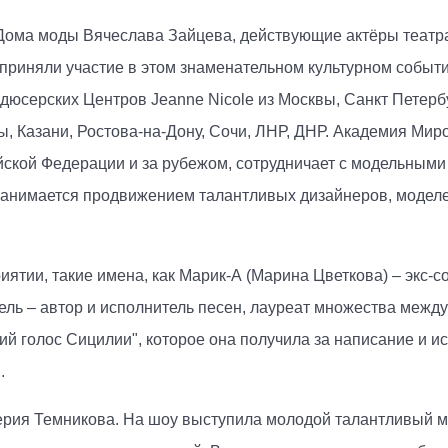
ома моды Вячеслава Зайцева, действующие актёры театра 
 приняли участие в этом знаменательном культурном событ
дюсерских Центров Jeanne Nicole из Москвы, Санкт Петерб
, Казани, Ростова-на-Дону, Сочи, ЛНР, ДНР. Академия Мир
йской Федерации и за рубежом, сотрудничает с модельными
занимается продвижением талантливых дизайнеров, моделей
ятии, такие имена, как Марик-А (Марина Цветкова) – экс-с
ель – автор и исполнитель песен, лауреат множества межд
кий голос Сицилии", которое она получила за написание и 
.
ерия Темникова. На шоу выступила молодой талантливый м