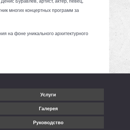
енис Буравлёв, артист, актёр, певец,
тник многих концертных программ за
ния на фоне уникального архитектурного
Услуги
Галерея
Руководство