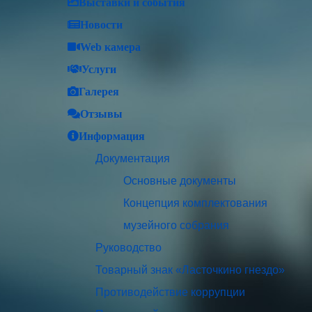
Выставки и события
Новости
Web камера
Услуги
Галерея
Отзывы
Информация
Документация
Основные документы
Концепция комплектования
музейного собрания
Руководство
Товарный знак «Ласточкино гнездо»
Противодействие коррупции