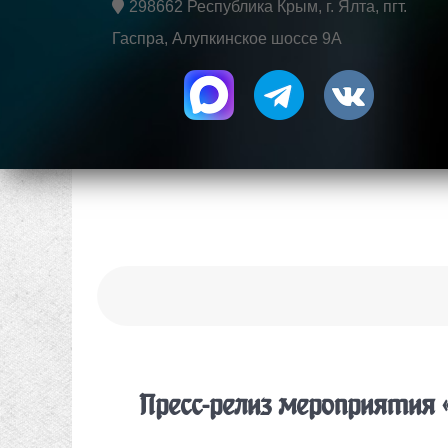
298662 Республика Крым, г. Ялта, пгт.
Гаспра, Алупкинское шоссе 9А
Пресс-релиз мероприятия 