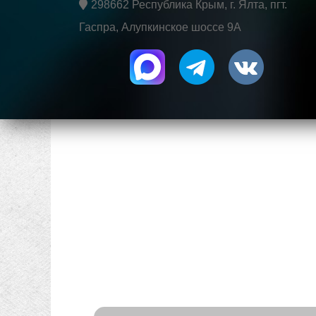
298662 Республика Крым, г. Ялта, пгт.
Гаспра, Алупкинское шоссе 9А