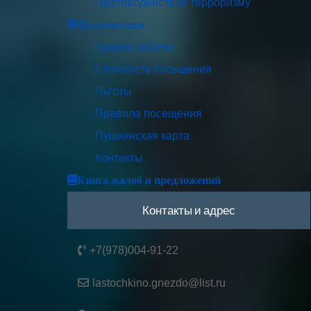
Противодействие терроризму
Посетителям
График работы
Стоимость посещения
Льготы
Правила посещения
Пушкинская карта
Контакты
Книга жалоб и предложений
Контакты и адрес
+7(978)004-91-22
lastochkino.gnezdo@list.ru