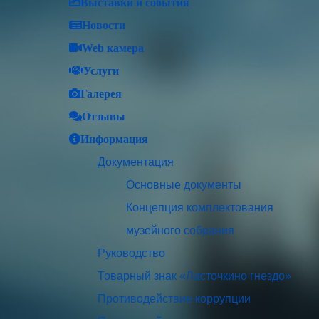
Выставки и события
Новости
Web камера
Услуги
Галерея
Отзывы
Информация
Документация
Основные документы
Концепция комплектования
музейного собрания
Руководство
Товарный знак «Ласточкино гнездо»
Противодействие коррупции