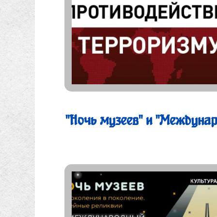
"Ночь музеев" и "Междунаро