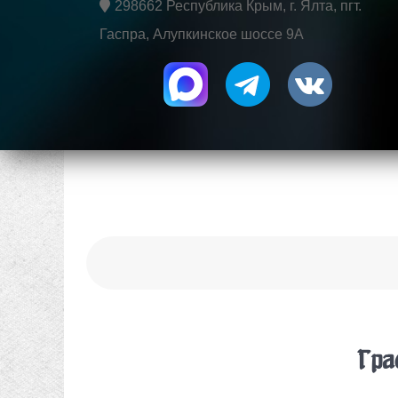
298662 Республика Крым, г. Ялта, пгт.
Гаспра, Алупкинское шоссе 9А
Гра