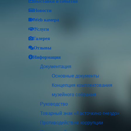
Выставки и события
Новости
Web камера
Услуги
Галерея
Отзывы
Информация
Документация
Основные документы
Концепция комплектования
музейного собрания
Руководство
Товарный знак «Ласточкино гнездо»
Противодействие коррупции