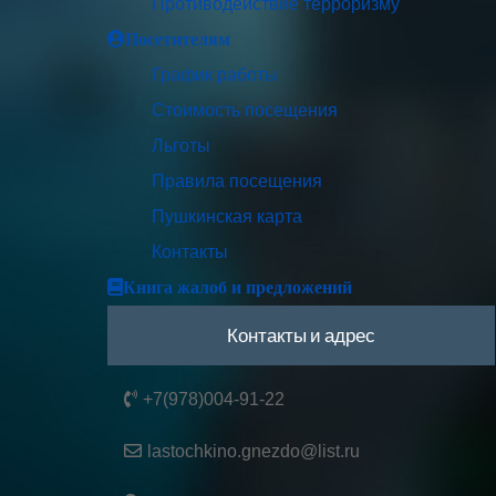
Противодействие терроризму
Посетителям
График работы
Стоимость посещения
Льготы
Правила посещения
Пушкинская карта
Контакты
Книга жалоб и предложений
Контакты и адрес
+7(978)004-91-22
lastochkino.gnezdo@list.ru