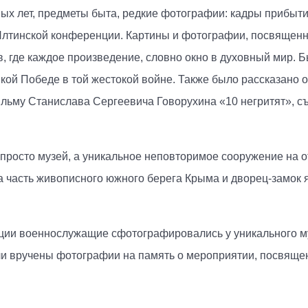
ых лет, предметы быта, редкие фотографии: кадры прибыти
 Ялтинской конференции. Картины и фотографии, посвящен
в, где каждое произведение, словно окно в духовный мир. Б
й Победе в той жестокой войне. Также было рассказано о
ьму Станислава Сергеевича Говорухина «10 негритят», съ
 просто музей, а уникальное неповторимое сооружение на 
а часть живописного южного берега Крыма и дворец-замок 
ции военнослужащие сфотографировались у уникального му
ыли вручены фотографии на память о мероприятии, посвящ