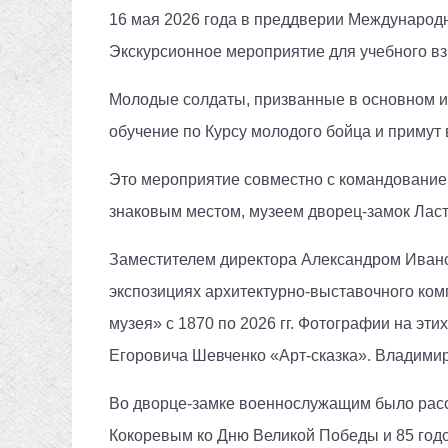
16 мая 2026 года в преддверии Международн
Экскурсионное мероприятие для учебного вз
Молодые солдаты, призванные в основном из 
обучение по Курсу молодого бойца и примут 
Это мероприятие совместно с командованием
знаковым местом, музеем дворец-замок Ласт
Заместителем директора Александром Иван
экспозициях архитектурно-выставочного комп
музея» с 1870 по 2026 гг. Фотографии на эт
Егоровича Шевченко «Арт-сказка». Владимир
Во дворце-замке военнослужащим было расс
Кокоревым ко Дню Великой Победы и 85 год