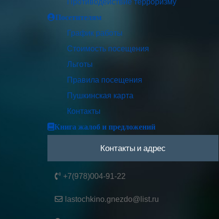
Противодействие терроризму
Посетителям
График работы
Стоимость посещения
Льготы
Правила посещения
Пушкинская карта
Контакты
Книга жалоб и предложений
Контакты и адрес
+7(978)004-91-22
lastochkino.gnezdo@list.ru