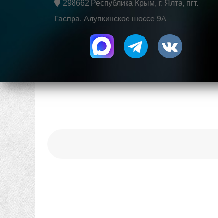
298662 Республика Крым, г. Ялта, пгт.
Гаспра, Алупкинское шоссе 9А