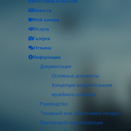
Выставки и события
Новости
Web камера
Услуги
Галерея
Отзывы
Информация
Документация
Основные документы
Концепция комплектования
музейного собрания
Руководство
Товарный знак «Ласточкино гнездо»
Противодействие коррупции