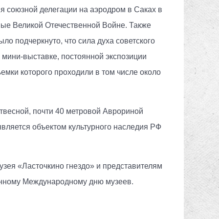
я союзной делегации на аэродром в Саках в
ные Великой Отечественной Войне. Также
ыло подчеркнуто, что сила духа советского
 мини-выставке, постоянной экспозиции
емки которого проходили в том числе около
отвесной, почти 40 метровой Аврориной
является объектом культурного наследия РФ
зея «Ласточкино гнездо» и представителям
енному Международному дню музеев.