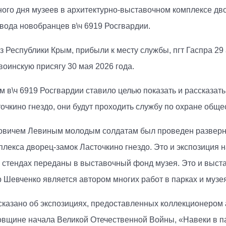
ого дня музеев в архитектурно-выставочном комплексе дв
вода новобранцев в\ч 6919 Росгвардии.
Республики Крым, прибыли к месту службы, пгт Гаспра 29 
воинскую присягу 30 мая 2026 года.
 в\ч 6919 Росгвардии ставило целью показать и рассказа
очкино гнездо, они будут проходить службу по охране обще
овичем Левиным молодым солдатам был проведен разверну
лекса дворец-замок Ласточкино гнездо. Это и экспозиция н
их стендах переданы в выставочный фонд музея. Это и выс
 Шевченко является автором многих работ в парках и муз
казано об экспозициях, предоставленных коллекционером
овщине начала Великой Отечественной Войны, «Навеки в п