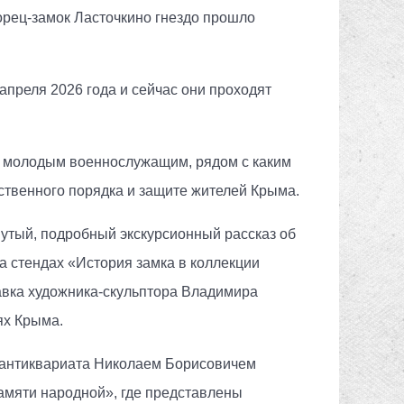
орец-замок Ласточкино гнездо прошло
апреля 2026 года и сейчас они проходят
ть молодым военнослужащим, рядом с каким
ственного порядка и защите жителей Крыма.
тый, подробный экскурсионный рассказ об
а стендах «История замка в коллекции
тавка художника-скульптора Владимира
еях Крыма.
 антиквариата Николаем Борисовичем
амяти народной», где представлены