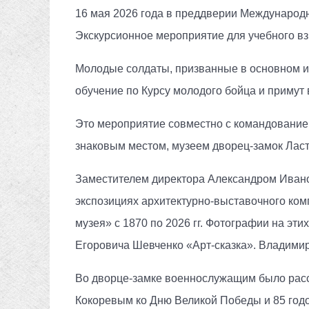
16 мая 2026 года в преддверии Международн
Экскурсионное мероприятие для учебного вз
Молодые солдаты, призванные в основном из 
обучение по Курсу молодого бойца и примут 
Это мероприятие совместно с командованием
знаковым местом, музеем дворец-замок Ласт
Заместителем директора Александром Иван
экспозициях архитектурно-выставочного комп
музея» с 1870 по 2026 гг. Фотографии на эт
Егоровича Шевченко «Арт-сказка». Владимир
Во дворце-замке военнослужащим было расс
Кокоревым ко Дню Великой Победы и 85 год