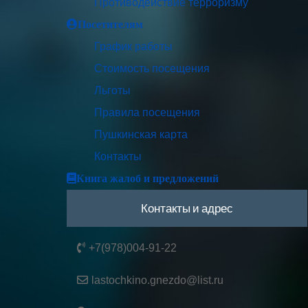
Противодействие терроризму
Посетителям
График работы
Стоимость посещения
Льготы
Правила посещения
Пушкинская карта
Контакты
Книга жалоб и предложений
Контакты и адрес
+7(978)004-91-22
lastochkino.gnezdo@list.ru