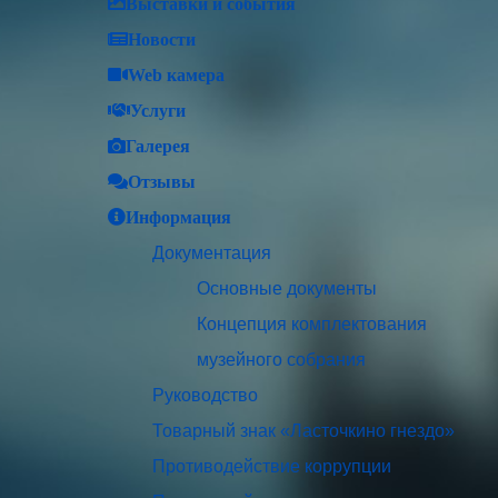
Выставки и события
Новости
Web камера
Услуги
Галерея
Отзывы
Информация
Документация
Основные документы
Концепция комплектования
музейного собрания
Руководство
Товарный знак «Ласточкино гнездо»
Противодействие коррупции