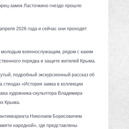
орец-замок Ласточкино гнездо прошло
апреля 2026 года и сейчас они проходят
ть молодым военнослужащим, рядом с каким
ственного порядка и защите жителей Крыма.
тый, подробный экскурсионный рассказ об
а стендах «История замка в коллекции
тавка художника-скульптора Владимира
еях Крыма.
 антиквариата Николаем Борисовичем
амяти народной», где представлены