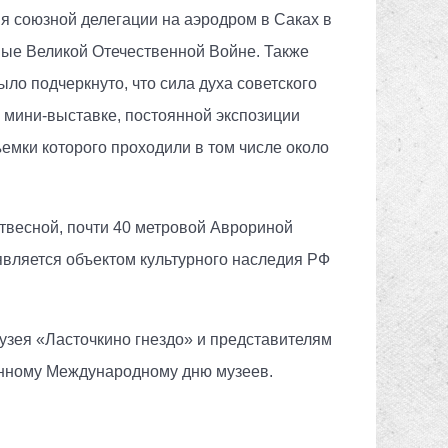
я союзной делегации на аэродром в Саках в
ные Великой Отечественной Войне. Также
ыло подчеркнуто, что сила духа советского
 мини-выставке, постоянной экспозиции
емки которого проходили в том числе около
отвесной, почти 40 метровой Аврориной
является объектом культурного наследия РФ
зея «Ласточкино гнездо» и представителям
енному Международному дню музеев.