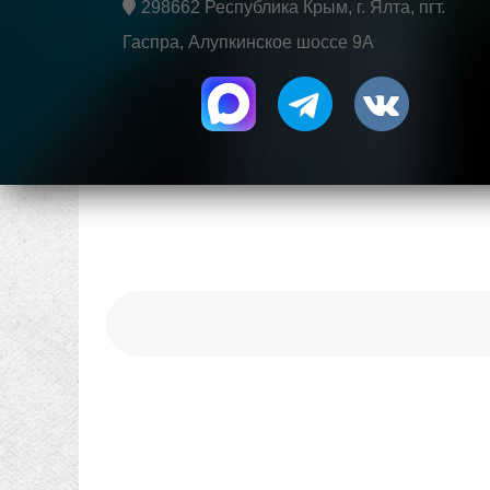
298662 Республика Крым, г. Ялта, пгт.
Гаспра, Алупкинское шоссе 9А