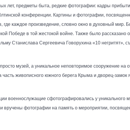
ых лет, предметы быта, редкие фотографии: кадры прибыти
 Ялтинской конференции. Картины и фотографии, посвящен
в, где каждое произведение, словно окно в духовный мир. Б
й Победе в той жестокой войне. Также было рассказано о
ьму Станислава Сергеевича Говорухина «10 негритят», съ
 просто музей, а уникальное неповторимое сооружение на 
а часть живописного южного берега Крыма и дворец-замок 
ции военнослужащие сфотографировались у уникального му
ыли вручены фотографии на память о мероприятии, посвящ