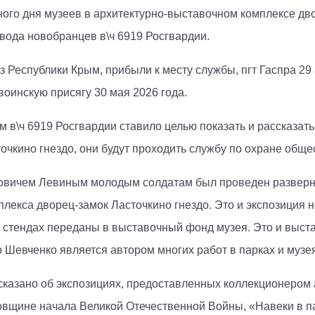
ого дня музеев в архитектурно-выставочном комплексе дв
вода новобранцев в\ч 6919 Росгвардии.
Республики Крым, прибыли к месту службы, пгт Гаспра 29 
воинскую присягу 30 мая 2026 года.
 в\ч 6919 Росгвардии ставило целью показать и рассказа
очкино гнездо, они будут проходить службу по охране обще
овичем Левиным молодым солдатам был проведен разверну
лекса дворец-замок Ласточкино гнездо. Это и экспозиция н
их стендах переданы в выставочный фонд музея. Это и выс
 Шевченко является автором многих работ в парках и муз
казано об экспозициях, предоставленных коллекционером
овщине начала Великой Отечественной Войны, «Навеки в п