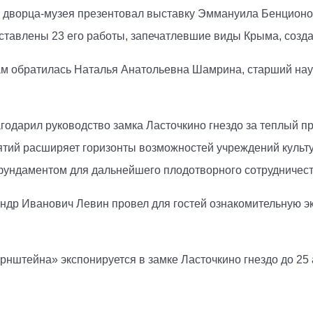
го дворца-музея презентовал выставку Эммануила Бенцион
тавлены 23 его работы, запечатлевшие виды Крыма, созда
гам обратилась Наталья Анатольевна Шамрина, старший нау
годарил руководство замка Ласточкино гнездо за теплый пр
ий расширяет горизонты возможностей учреждений культу
фундаментом для дальнейшего плодотворного сотрудничест
ндр Иванович Левин провел для гостей ознакомительную экс
штейна» экспонируется в замке Ласточкино гнездо до 25 