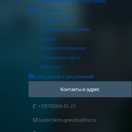
Противодействие терроризму
Посетителям
График работы
Стоимость посещения
Льготы
Правила посещения
Пушкинская карта
Контакты
Книга жалоб и предложений
Контакты и адрес
+7(978)004-91-22
lastochkino.gnezdo@list.ru