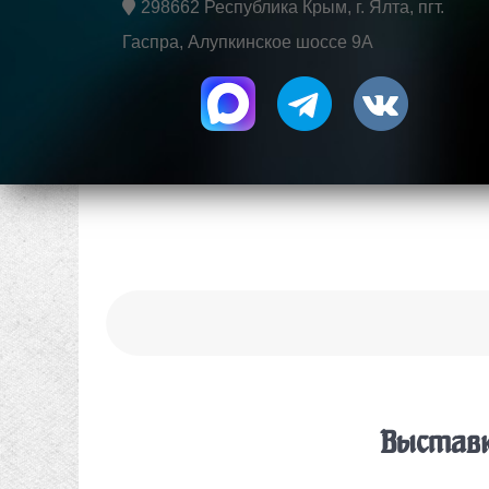
298662 Республика Крым, г. Ялта, пгт.
Гаспра, Алупкинское шоссе 9А
Выставк