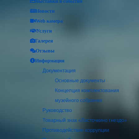
Выставки и события
Новости
Web камера
Услуги
Галерея
Отзывы
Информация
Документация
Основные документы
Концепция комплектования
музейного собрания
Руководство
Товарный знак «Ласточкино гнездо»
Противодействие коррупции