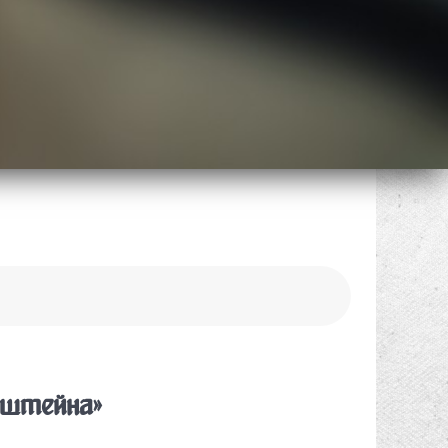
нштейна»