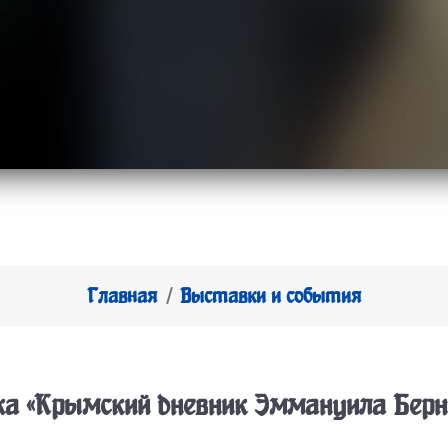
Главная
Выставки и события
а «Крымский дневник Эммануила Бер