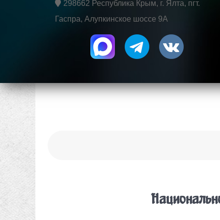
298662 Республика Крым, г. Ялта, пгт.
Гаспра, Алупкинское шоссе 9А
Национальн