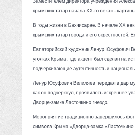
Заместителем директора учреждения Алекса
крымских татар начала XX-го века» - карти
В годы жизни в Бахчисарае. В начале ХХ ве
крымских татар города и его окрестностей.
Евпаторийский художник Ленур Юсуфович Вел
уголках Крыма , где акцент был сделан на ис
подчеркивающие аутентичность и националь
Ленур Юсуфович Велиляев передал в дар муз
как он подчеркнул, проявилось искреннее у
Дворце-замке Ласточкино гнездо.
Мероприятие традиционно завершилось фото
символа Крыма «Дворца-замка «Ласточкино 