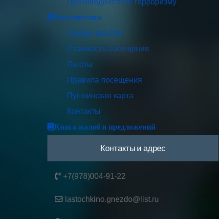
Противодействие терроризму
Посетителям
График работы
Стоимость посещения
Льготы
Правила посещения
Пушкинская карта
Контакты
Книга жалоб и предложений
Контакты и адрес
+7(978)004-91-22
lastochkino.gnezdo@list.ru