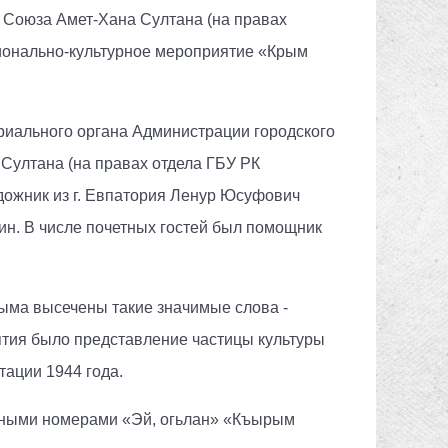
о Союза Амет-Хана Султана (на правах
ционально-культурное мероприятие «Крым
риального органа Администрации городского
Султана (на правах отдела ГБУ РК
дожник из г. Евпатория Ленур Юсуфович
ин. В числе почетных гостей был помощник
ыма высечены такие значимые слова -
ятия было представление частицы культуры
тации 1944 года.
льными номерами «Эй, огьлан» «Къырым