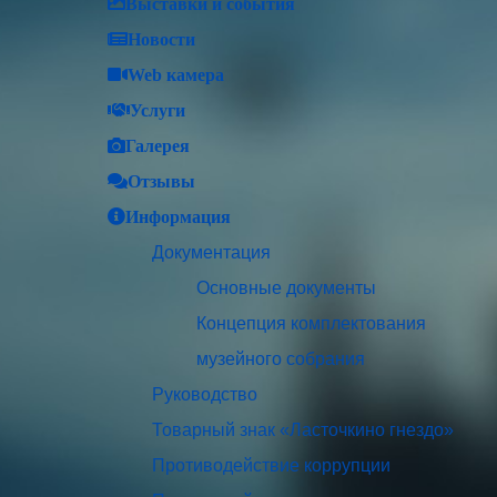
Выставки и события
Новости
Web камера
Услуги
Галерея
Отзывы
Информация
Документация
Основные документы
Концепция комплектования
музейного собрания
Руководство
Товарный знак «Ласточкино гнездо»
Противодействие коррупции