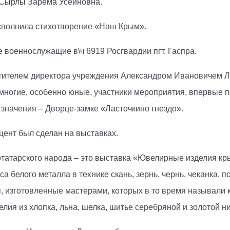
 Сырлы Зарема Усеиновна.
исполнила стихотворение «Наш Крым».
 военнослужащие в\ч 6919 Росгвардии пгт. Гаспра.
стителем директора учреждения Александром Ивановичем 
(многие, особенно юные, участники мероприятия, впервые
 значения – Дворце-замке «Ласточкино гнездо».
цент был сделан на выставках.
татарского народа – это выставка «Ювелирные изделия кр
а белого металла в технике скань, зернь. чернь, чеканка, 
я, изготовленные мастерами, которых в то время называли 
лия из хлопка, льна, шелка, шитье серебряной и золотой н