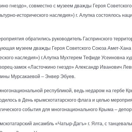
кино гнездо», совместно с музеем дважды Героя Советског
льтурно-исторического наследия») г. Алупка состоялось на
роприятия обратились руководитель Гаспринского террито
дующая музеем дважды Героя Советского Союза Амет-Хана 
еского наследия») г.Алупка Мухтерем Тефиде Усеиновна ху
ворец-замок «Ласточкино гнездо» Александр Иванович Лев
елины Мурсакаевой – Энвер Эбуев.
многонациональной республикой, ведь недаром на гербе Кр
одилось в День крымскотатарского флага и целью меропри
агического события для многонационального Крыма – депор
мскотатарский ансамбль «Чатыр-Дагъ» г. Ялта, с танцева