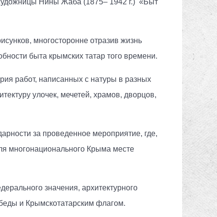
удожницы Нины Жаба (1875– 1942 г.) «Быт
рисунков, многосторонне отразив жизнь
обности быта крымских татар того времени.
рия работ, написанных с натуры в разных
итектуру улочек, мечетей, храмов, дворцов,
арности за проведенное мероприятие, где,
 для многонационального Крыма месте
ерального значения, архитектурного
беды и Крымскотатарским флагом.