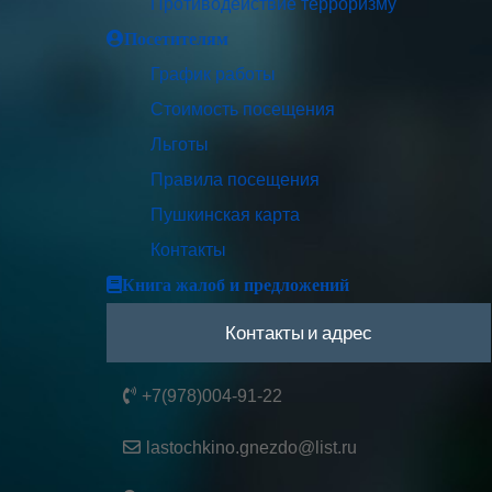
Противодействие терроризму
Посетителям
График работы
Стоимость посещения
Льготы
Правила посещения
Пушкинская карта
Контакты
Книга жалоб и предложений
Контакты и адрес
+7(978)004-91-22
lastochkino.gnezdo@list.ru