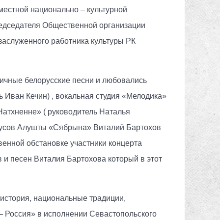
естной национально – культурной
редседателя Общественной организации
заслуженного работника культуры РК
ичные белорусские песни и любовались
Иван Кечин) , вокальная студия «Мелодика»
Натхненне» ( руководитель Наталья
орусов Алушты «Сябрына» Виталий Бартохов
твенной обстановке участники концерта
в и песен Виталия Бартохова который в этот
 история, национальные традиции,
 – Россия» в исполнении Севастопольского