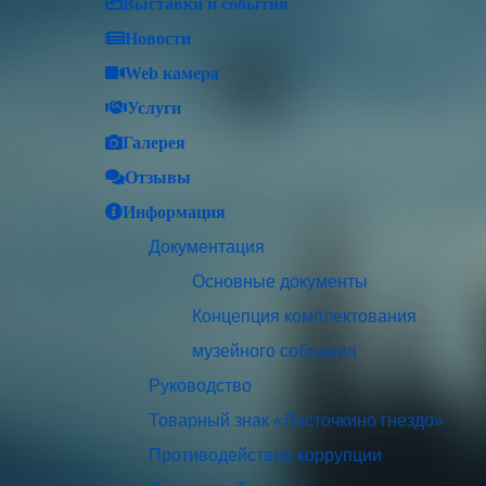
Выставки и события
Новости
Web камера
Услуги
Галерея
Отзывы
Информация
Документация
Основные документы
Концепция комплектования
музейного собрания
Руководство
Товарный знак «Ласточкино гнездо»
Противодействие коррупции