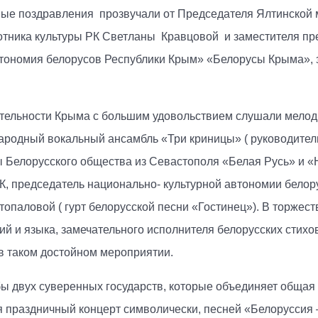
ые поздравления прозвучали от Председателя Ялтинской м
отника культуры РК Светланы Кравцовой и заместителя п
втономия белорусов Республики Крым» «Белорусы Крыма», 
тельности Крыма с большим удовольствием слушали мелод
одный вокальный ансамбль «Три криницы» ( руководитель 
вы Белорусского общества из Севастополя «Белая Русь» и «
РК, председатель национально- культурной автономии бел
стопаловой ( гурт белорусской песни «Гостинец»). В торжес
ий и языка, замечательного исполнителя белорусских стихо
 в таком достойном мероприятии.
ы двух суверенных государств, которые объединяет общая
я праздничный концерт символически, песней «Белоруссия