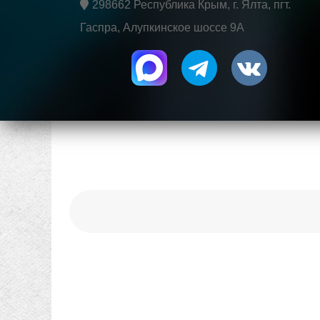
298662 Республика Крым, г. Ялта, пгт.
Гаспра, Алупкинское шоссе 9А