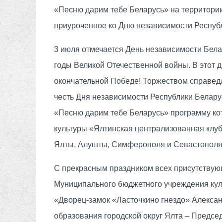
«Песню дарим тебе Беларусь» на территории
приуроченное ко Дню независимости Респуб
3 июля отмечается День независимости Бела
годы Великой Отечественной войны. В этот 
окончательной Победе! Торжеством справедл
честь Дня независимости Республики Белар
«Песню дарим тебе Беларусь» программу ко
культуры «Ялтинская централизованная клу
Ялты, Алушты, Симферополя и Севастополя 
С прекрасным праздником всех присутствующ
Муниципального бюджетного учреждения кул
«Дворец-замок «Ласточкино гнездо» Алекса
образования городской округ Ялта – Предсе