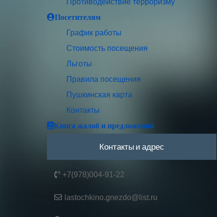
Противодействие терроризму
Посетителям
График работы
Стоимость посещения
Льготы
Правила посещения
Пушкинская карта
Контакты
Книга жалоб и предложений
Контакты и адрес
+7(978)004-91-22
lastochkino.gnezdo@list.ru