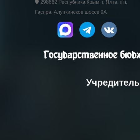
298662 Республика Крым, г. Ялта, пгт.
Гаспра, Алупкинское шоссе 9А
Государственное бюдж
Учредитель